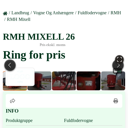
Landbrug
Vogne Og Anhængere
Fuldfodervogne
RMH
RMH Mixell
RMH MIXELL 26
Pris ekskl. moms
Ring for pris
12
INFO
Produktgruppe
Fuldfodervogne